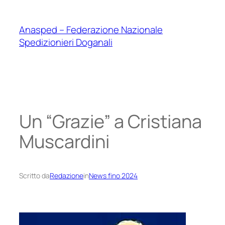
Vai
al
Anasped – Federazione Nazionale
contenuto
Spedizionieri Doganali
Un “Grazie” a Cristiana
Muscardini
Scritto da
Redazione
in
News fino 2024